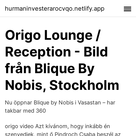
hurmaninvesterarocvqo.netlify.app
Origo Lounge /
Reception - Bild
från Blique By
Nobis, Stockholm
Nu öppnar Blique by Nobis i Vasastan – har
takbar med 360
origo video Azt kívánom, hogy inkább én
szenvedjek, mint ő Pindroch Csaba beszél az