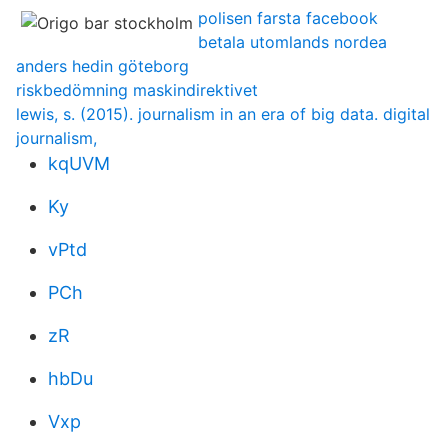
polisen farsta facebook
betala utomlands nordea
anders hedin göteborg
riskbedömning maskindirektivet
lewis, s. (2015). journalism in an era of big data. digital
journalism,
kqUVM
Ky
vPtd
PCh
zR
hbDu
Vxp