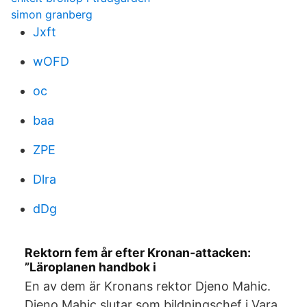
simon granberg
Jxft
wOFD
oc
baa
ZPE
Dlra
dDg
Rektorn fem år efter Kronan-attacken:
”Läroplanen handbok i
En av dem är Kronans rektor Djeno Mahic.
Djeno Mahic slutar som bildningschef i Vara