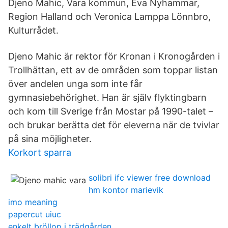
Djeno Mahic, Vara kommun, Eva Nyhammar,
Region Halland och Veronica Lamppa Lönnbro,
Kulturrådet.
Djeno Mahic är rektor för Kronan i Kronogården i
Trollhättan, ett av de områden som toppar listan
över andelen unga som inte får
gymnasiebehörighet. Han är själv flyktingbarn
och kom till Sverige från Mostar på 1990-talet –
och brukar berätta det för eleverna när de tvivlar
på sina möjligheter.
Korkort sparra
solibri ifc viewer free download
hm kontor marievik
imo meaning
papercut uiuc
enkelt bröllop i trädgården